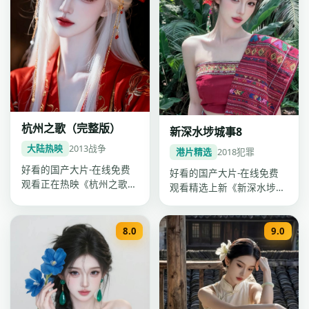
杭州之歌（完整版）
新深水埗城事8
大陆热映
2013
战争
港片精选
2018
犯罪
好看的国产大片-在线免费
好看的国产大片-在线免费
观看正在热映《杭州之歌
观看精选上新《新深水埗城
（完整版）》，刘亦菲、杨
事8》：2018年维港犯罪国
洋、黄渤主…
产大…
8.0
9.0