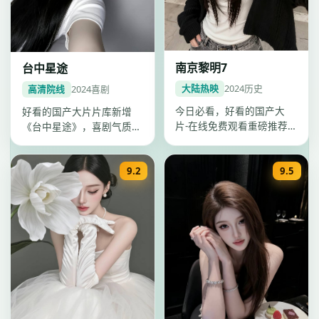
南京黎明7
台中星途
大陆热映
2024
历史
高清院线
2024
喜剧
今日必看，好看的国产大
好看的国产大片片库新增
片-在线免费观看重磅推荐
《台中星途》，喜剧气质浓
《南京黎明7》：2024年天
厚，陈玉勋节奏把控出色，
津历史…
2024年…
9.2
9.5