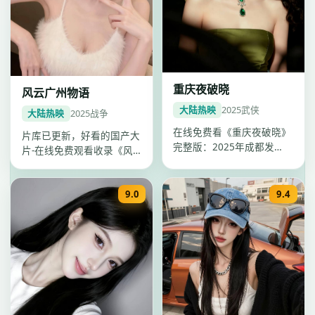
重庆夜破晓
风云广州物语
大陆热映
2025
武侠
大陆热映
2025
战争
在线免费看《重庆夜破晓》
片库已更新，好看的国产大
完整版：2025年成都发
片-在线免费观看收录《风
行，武侠电影，卡司张家
云广州物语》，中国大陆战
辉、任嘉伦…
争国产大…
9.0
9.4