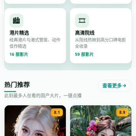
🏙️
🎞️
港片精选
高清院线
经典港片与港式警匪、动作
从院线热映到高分口碑电影
佳作精选
全收录
16
部影片
59
部影片
热门推荐
查看更多
此刻最多人在看的国产大片，一键点播
8.1
8.9