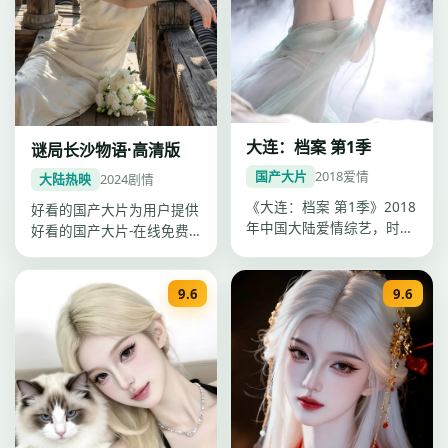
大连：档案 第1季
谜局长沙物语·高清版
国产大片
2018
爱情
大陆热映
2024
剧情
《大连：档案 第1季》2018
好看的国产大片为用户提供
年中国大陆爱情综艺，时长
好看的国产大片-在线免费
更新至第5期·每期约40分…
观看一站点播，《谜局长沙
物语·高…
9.6
9.6