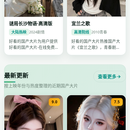
宜兰之歌
谜局长沙物语·高清版
高清院线
2010
青春
大陆热映
2024
剧情
好看的国产大片热推国产大
好看的国产大片为用户提供
片《宜兰之歌》，青春剧情
好看的国产大片-在线免费
紧凑口碑上扬，卡司吴慷
观看一站点播，《谜局长沙
仁、柯震东…
物语·高…
最新更新
查看更多
按上映年份与热度整理的近期国产大片
9.0
7.5