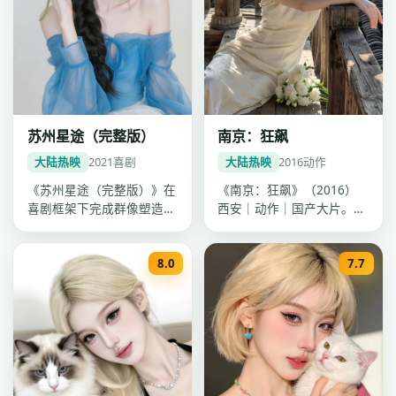
苏州星途（完整版）
南京：狂飙
大陆热映
2021
喜剧
大陆热映
2016
动作
《苏州星途（完整版）》在
《南京：狂飙》（2016）
喜剧框架下完成群像塑造，
西安｜动作｜国产大片。导
靳东情绪表达克制有力，
演陈思诚，主演海清、刘
2021年…
涛、肖战…
8.0
7.7