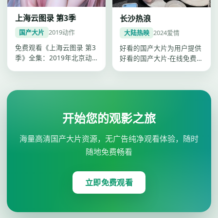
上海云图录 第3季
长沙热浪
国产大片
2019
动作
大陆热映
2024
爱情
免费观看《上海云图录 第3
好看的国产大片为用户提供
季》全集：2019年北京动
好看的国产大片-在线免费
作综艺，卡司谭松韵、李
观看一站点播，《长沙热
现、杨…
浪》爱情类…
开始您的观影之旅
海量高清国产大片资源，无广告纯净观看体验，随时
随地免费畅看
立即免费观看