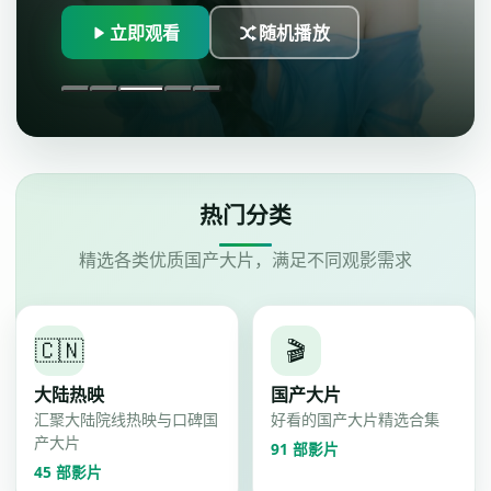
臻彩画质无…
立即观看
随机播放
热门分类
精选各类优质国产大片，满足不同观影需求
🇨🇳
🎬
大陆热映
国产大片
汇聚大陆院线热映与口碑国
好看的国产大片精选合集
产大片
91
部影片
45
部影片