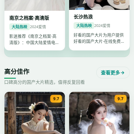
长沙热浪
南京之档案·高清版
大陆热映
2024
爱情
大陆热映
2024
爱情
好看的国产大片为用户提供
影迷推荐《南京之档案·高
好看的国产大片-在线免费
清版》：中国大陆爱情电
观看一站点播，《长沙热
影，2024年武汉出品，
浪》爱情类…
2024年…
高分佳作
查看更多
口碑高分的国产大片精选，值得反复回看
9.7
9.7