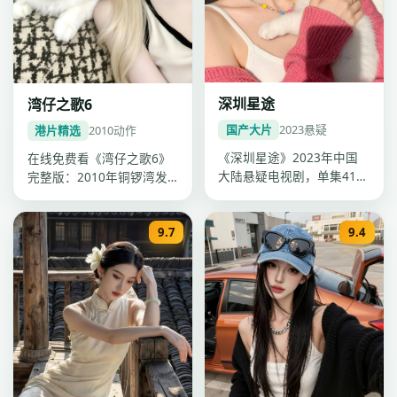
深圳星途
湾仔之歌6
国产大片
2023
悬疑
港片精选
2010
动作
《深圳星途》2023年中国
在线免费看《湾仔之歌6》
大陆悬疑电视剧，单集41分
完整版：2010年铜锣湾发
钟超清质感。导演程耳，主
行，动作电影，卡司古天
演迪…
乐、杨千…
9.7
9.4