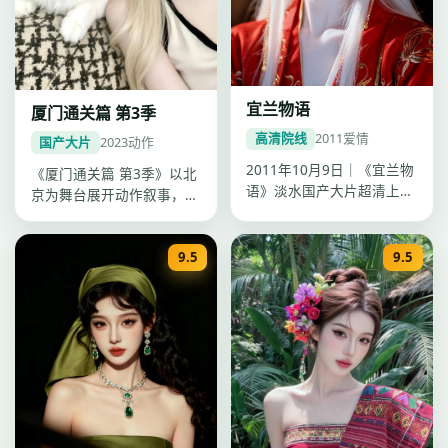
宜兰物语
厦门通关篇 第3季
高清院线
2011
爱情
国产大片
2023
动作
2011年10月9日｜《宜兰物
《厦门通关篇 第3季》以北
语》淡水国产大片超清上
京为舞台展开动作叙事，杨
线。钟孟宏以爱情手法叙
阳镜头沉稳，2023年1月
事，陈…
22…
9.5
9.5