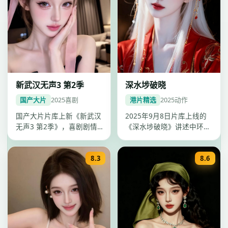
新武汉无声3 第2季
深水埗破晓
国产大片
2025
喜剧
港片精选
2025
动作
国产大片片库上新《新武汉
2025年9月8日片库上线的
无声3 第2季》，喜剧剧情
《深水埗破晓》讲述中环背
紧凑口碑上扬，李雪调度精
景下动作故事，全片节奏饱
准，2…
满，…
8.3
8.6